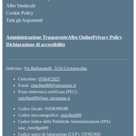
Albo Sindacale
Cookie Policy
Tutti gli Argomenti
Amministrazione Trasparente
Albo Online
Privacy Policy
Dichiarazione di accessibilità
Indirizzo:
Via Barbaranelli, 3/3A Civitavecchia
Centralino:
0766472023
Email:
rmic8gn009@istruzione.it
Posta elettronica certificata (PEC):
rmic8gn009@pec.istruzione.it
Codice fiscale: 91038390588
Codice meccanografico:
rmic8gn009
Codice Indice delle Pubbliche Amministrazioni (IPA):
istsc_rmic8gn009
Codice unico di fatturazione (CUF): OTNGWD