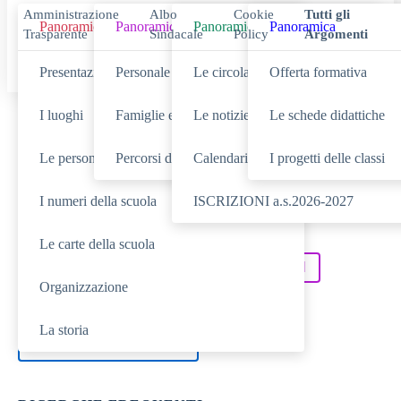
Amministrazione
Albo
Cookie
Tutti gli
Panoramica
Panoramica
Panoramica
Panoramica
Trasparente
Sindacale
Policy
Argomenti
Presentazione
Personale scolastico
Le circolari
Offerta formativa
I luoghi
Famiglie e studenti
Le notizie
Le schede didattiche
Cerca
Le persone
Percorsi di studio
Calendario eventi
I progetti delle classi
I numeri della scuola
ISCRIZIONI a.s.2026-2027
SCUOLA
Cerca nella sezione
Le carte della scuola
NOVITÀ
SERVIZI
Cerca tra le
Cerca nei
Organizzazione
DIDATTICA
Cerca nella
La storia
TUTTO IL SITO
Cerca in