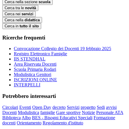
Cerca nella sezione
scuola
Cerca tra le
novità
Cerca nei
servizi
Cerca nella
didattica
Cerca in
tutto il sito
Ricerche frequenti
Convocazione Collegio dei Docenti 19 febbraio 2025
Registro Elettronico Famiglie
IIS STENDHAL
Area Riservata Docenti
Scuola Primaria Rodari
Modulistica Genitori
ISCRIZIONI ONLINE
INTERPELLI
Potrebbero interessarti
Circolari
Eventi
Open Day
decreto
Servizi
progetto
Sedi
avvisi
Docenti
Modulistica
famiglie
Gare sportive
Notizie
Personale ATA
Biblioteca
Albo
BES - Bisogni Educativi Speciali
Formazione
docenti
Orientamento
Regolamento d'istituto