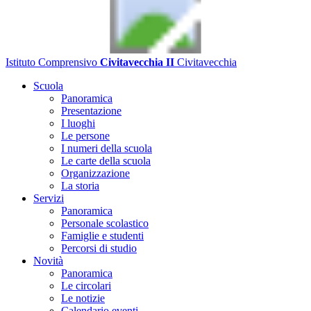
Istituto Comprensivo
Civitavecchia II
Civitavecchia
Scuola
Panoramica
Presentazione
I luoghi
Le persone
I numeri della scuola
Le carte della scuola
Organizzazione
La storia
Servizi
Panoramica
Personale scolastico
Famiglie e studenti
Percorsi di studio
Novità
Panoramica
Le circolari
Le notizie
Calendario eventi