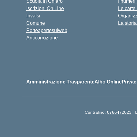
Scuola in Chiaro
I numeri
Iscrizioni On Line
Le carte
Invalsi
Organiz
Comune
La storia
Porteapertesulweb
Anticorruzione
Amministrazione Trasparente
Albo Online
Privac
Centralino:
0766472023