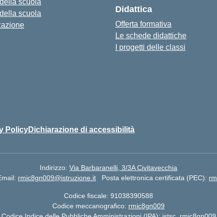
 della scuola
Didattica
 della scuola
Offerta formativa
zazione
Le schede didattiche
I progetti delle classi
y Policy
Dichiarazione di accessibilità
Indirizzo:
Via Barbaranelli, 3/3A Civitavecchia
Email:
rmic8gn009@istruzione.it
Posta elettronica certificata (PEC):
rm
Codice fiscale: 91038390588
Codice meccanografico:
rmic8gn009
Codice Indice delle Pubbliche Amministrazioni (IPA): istsc_rmic8gn009