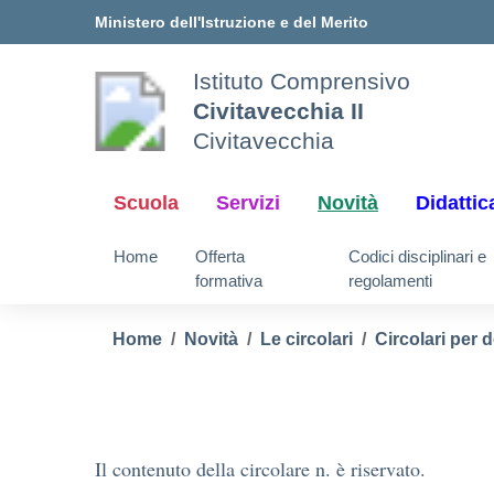
Vai ai contenuti
Vai al menu di navigazione
Vai al footer
Ministero dell'Istruzione e del Merito
Istituto Comprensivo
Civitavecchia II
Civitavecchia
Scuola
Servizi
Novità
Didattic
Home
Offerta
Codici disciplinari e
formativa
regolamenti
Home
Novità
Le circolari
Circolari per 
Il contenuto della circolare n. è riservato.