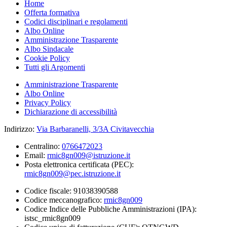
Home
Offerta formativa
Codici disciplinari e regolamenti
Albo Online
Amministrazione Trasparente
Albo Sindacale
Cookie Policy
Tutti gli Argomenti
Amministrazione Trasparente
Albo Online
Privacy Policy
Dichiarazione di accessibilità
Indirizzo:
Via Barbaranelli, 3/3A Civitavecchia
Centralino:
0766472023
Email:
rmic8gn009@istruzione.it
Posta elettronica certificata (PEC):
rmic8gn009@pec.istruzione.it
Codice fiscale: 91038390588
Codice meccanografico:
rmic8gn009
Codice Indice delle Pubbliche Amministrazioni (IPA):
istsc_rmic8gn009