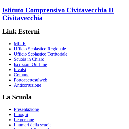
Istituto Comprensivo
Civitavecchia II
Civitavecchia
Link Esterni
MIUR
Ufficio Scolastico Regionale
Ufficio Scolastico Territoriale
Scuola in Chiaro
Iscrizioni On Line
Invalsi
Comune
Porteapertesulweb
Anticorruzione
La Scuola
Presentazione
I luoghi
Le persone
I numeri della scuola