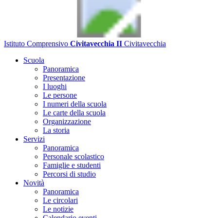
Istituto Comprensivo
Civitavecchia II
Civitavecchia
Scuola
Panoramica
Presentazione
I luoghi
Le persone
I numeri della scuola
Le carte della scuola
Organizzazione
La storia
Servizi
Panoramica
Personale scolastico
Famiglie e studenti
Percorsi di studio
Novità
Panoramica
Le circolari
Le notizie
Calendario eventi