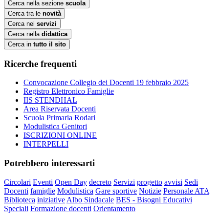
Cerca nella sezione
scuola
Cerca tra le
novità
Cerca nei
servizi
Cerca nella
didattica
Cerca in
tutto il sito
Ricerche frequenti
Convocazione Collegio dei Docenti 19 febbraio 2025
Registro Elettronico Famiglie
IIS STENDHAL
Area Riservata Docenti
Scuola Primaria Rodari
Modulistica Genitori
ISCRIZIONI ONLINE
INTERPELLI
Potrebbero interessarti
Circolari
Eventi
Open Day
decreto
Servizi
progetto
avvisi
Sedi
Docenti
famiglie
Modulistica
Gare sportive
Notizie
Personale ATA
Biblioteca
iniziative
Albo Sindacale
BES - Bisogni Educativi
Speciali
Formazione docenti
Orientamento