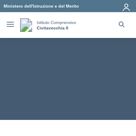
Vai ai contenuti
Vai al menu di navigazione
Vai al footer
Ministero dell'Istruzione e del Merito
Istituto Comprensivo
Civitavecchia II