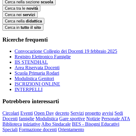
Cerca nella sezione
scuola
Cerca tra le
novità
Cerca nei
servizi
Cerca nella
didattica
Cerca in
tutto il sito
Ricerche frequenti
Convocazione Collegio dei Docenti 19 febbraio 2025
Registro Elettronico Famiglie
IIS STENDHAL
Area Riservata Docenti
Scuola Primaria Rodari
Modulistica Genitori
ISCRIZIONI ONLINE
INTERPELLI
Potrebbero interessarti
Circolari
Eventi
Open Day
decreto
Servizi
progetto
avvisi
Sedi
Docenti
famiglie
Modulistica
Gare sportive
Notizie
Personale ATA
Biblioteca
iniziative
Albo Sindacale
BES - Bisogni Educativi
Speciali
Formazione docenti
Orientamento