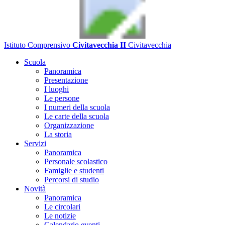
Istituto Comprensivo
Civitavecchia II
Civitavecchia
Scuola
Panoramica
Presentazione
I luoghi
Le persone
I numeri della scuola
Le carte della scuola
Organizzazione
La storia
Servizi
Panoramica
Personale scolastico
Famiglie e studenti
Percorsi di studio
Novità
Panoramica
Le circolari
Le notizie
Calendario eventi