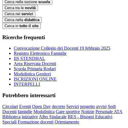
Cerca nella sezione
scuola
Cerca tra le
novità
Cerca nei
servizi
Cerca nella
didattica
Cerca in
tutto il sito
Ricerche frequenti
Convocazione Collegio dei Docenti 19 febbraio 2025
Registro Elettronico Famiglie
IIS STENDHAL
Area Riservata Docenti
Scuola Primaria Rodari
Modulistica Genitori
ISCRIZIONI ONLINE
INTERPELLI
Potrebbero interessarti
Circolari
Eventi
Open Day
decreto
Servizi
progetto
avvisi
Sedi
Docenti
famiglie
Modulistica
Gare sportive
Notizie
Personale ATA
Biblioteca
iniziative
Albo Sindacale
BES - Bisogni Educativi
Speciali
Formazione docenti
Orientamento