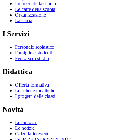
I numeri della scuola
Le carte della scuola
Organizzazione
La storia
I Servizi
Personale scolastico
Famiglie e studenti
Percorsi di studio
Didattica
Offerta formativa
Le schede didattiche
I progetti delle classi
Novità
Le circolari
Le notizie
Calendario eventi
ISCRIZIONI a.s.2026-2027