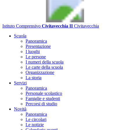
Istituto Comprensivo
Civitavecchia II
Civitavecchia
Scuola
Panoramica
Presentazione
I luoghi
Le persone
I numeri della scuola
Le carte della scuola
Organizzazione
La storia
Servizi
Panoramica
Personale scolastico
Famiglie e studenti
Percorsi di studio
Novità
Panoramica
Le circolari
Le notizie
Calendario eventi