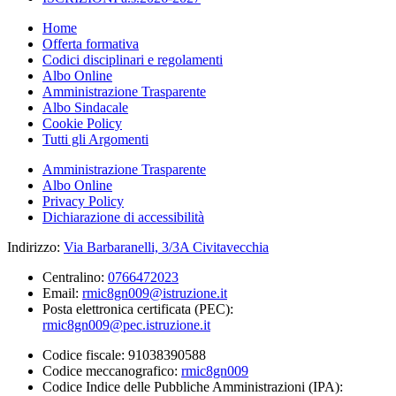
Home
Offerta formativa
Codici disciplinari e regolamenti
Albo Online
Amministrazione Trasparente
Albo Sindacale
Cookie Policy
Tutti gli Argomenti
Amministrazione Trasparente
Albo Online
Privacy Policy
Dichiarazione di accessibilità
Indirizzo:
Via Barbaranelli, 3/3A Civitavecchia
Centralino:
0766472023
Email:
rmic8gn009@istruzione.it
Posta elettronica certificata (PEC):
rmic8gn009@pec.istruzione.it
Codice fiscale: 91038390588
Codice meccanografico:
rmic8gn009
Codice Indice delle Pubbliche Amministrazioni (IPA):