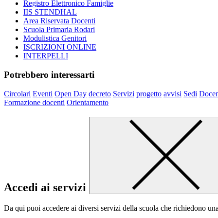
Registro Elettronico Famiglie
IIS STENDHAL
Area Riservata Docenti
Scuola Primaria Rodari
Modulistica Genitori
ISCRIZIONI ONLINE
INTERPELLI
Potrebbero interessarti
Circolari
Eventi
Open Day
decreto
Servizi
progetto
avvisi
Sedi
Docen
Formazione docenti
Orientamento
Accedi ai servizi
Da qui puoi accedere ai diversi servizi della scuola che richiedono un