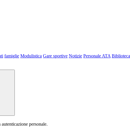
ti
famiglie
Modulistica
Gare sportive
Notizie
Personale ATA
Bibliotec
a autenticazione personale.