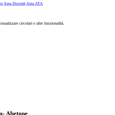
os
Area Docenti
Area ATA
isualizzare circolari e altre funzionalità.
na- Abetone