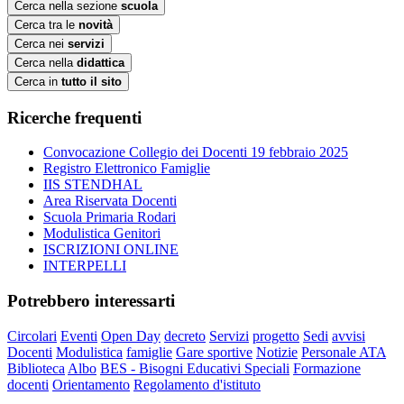
Cerca nella sezione
scuola
Cerca tra le
novità
Cerca nei
servizi
Cerca nella
didattica
Cerca in
tutto il sito
Ricerche frequenti
Convocazione Collegio dei Docenti 19 febbraio 2025
Registro Elettronico Famiglie
IIS STENDHAL
Area Riservata Docenti
Scuola Primaria Rodari
Modulistica Genitori
ISCRIZIONI ONLINE
INTERPELLI
Potrebbero interessarti
Circolari
Eventi
Open Day
decreto
Servizi
progetto
Sedi
avvisi
Docenti
Modulistica
famiglie
Gare sportive
Notizie
Personale ATA
Biblioteca
Albo
BES - Bisogni Educativi Speciali
Formazione
docenti
Orientamento
Regolamento d'istituto