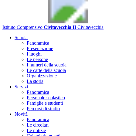
Istituto Comprensivo
Civitavecchia II
Civitavecchia
Scuola
Panoramica
Presentazione
I luoghi
Le persone
I numeri della scuola
Le carte della scuola
Organizzazione
La storia
Servizi
Panoramica
Personale scolastico
Famiglie e studenti
Percorsi di studio
Novità
Panoramica
Le circolari
Le notizie
Calendario eventi