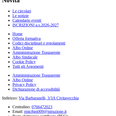
Novità
Le circolari
Le notizie
Calendario eventi
ISCRIZIONI a.s.2026-2027
Home
Offerta formativa
Codici disciplinari e regolamenti
Albo Online
Amministrazione Trasparente
Albo Sindacale
Cookie Policy
Tutti gli Argomenti
Amministrazione Trasparente
Albo Online
Privacy Policy
Dichiarazione di accessibilità
Indirizzo:
Via Barbaranelli, 3/3A Civitavecchia
Centralino:
0766472023
Email:
rmic8gn009@istruzione.it