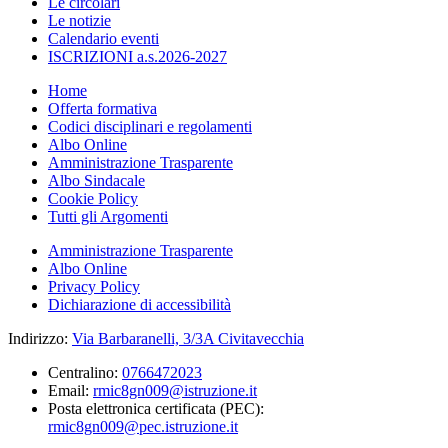
Le circolari
Le notizie
Calendario eventi
ISCRIZIONI a.s.2026-2027
Home
Offerta formativa
Codici disciplinari e regolamenti
Albo Online
Amministrazione Trasparente
Albo Sindacale
Cookie Policy
Tutti gli Argomenti
Amministrazione Trasparente
Albo Online
Privacy Policy
Dichiarazione di accessibilità
Indirizzo:
Via Barbaranelli, 3/3A Civitavecchia
Centralino:
0766472023
Email:
rmic8gn009@istruzione.it
Posta elettronica certificata (PEC):
rmic8gn009@pec.istruzione.it