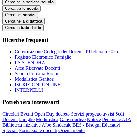
Cerca nella sezione
scuola
Cerca tra le
novità
Cerca nei
servizi
Cerca nella
didattica
Cerca in
tutto il sito
Ricerche frequenti
Convocazione Collegio dei Docenti 19 febbraio 2025
Registro Elettronico Famiglie
IIS STENDHAL
Area Riservata Docenti
Scuola Primaria Rodari
Modulistica Genitori
ISCRIZIONI ONLINE
INTERPELLI
Potrebbero interessarti
Circolari
Eventi
Open Day
decreto
Servizi
progetto
avvisi
Sedi
Docenti
famiglie
Modulistica
Gare sportive
Notizie
Personale ATA
Biblioteca
iniziative
Albo Sindacale
BES - Bisogni Educativi
Speciali
Formazione docenti
Orientamento