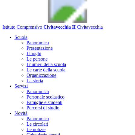
Istituto Comprensivo
Civitavecchia II
Civitavecchia
Scuola
Panoramica
Presentazione
I luoghi
Le persone
I numeri della scuola
Le carte della scuola
Organizzazione
La storia
Servizi
Panoramica
Personale scolastico
Famiglie e studenti
Percorsi di studio
Novità
Panoramica
Le circolari
Le notizie
Calendario eventi