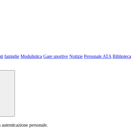
ti
famiglie
Modulistica
Gare sportive
Notizie
Personale ATA
Bibliotec
a autenticazione personale.