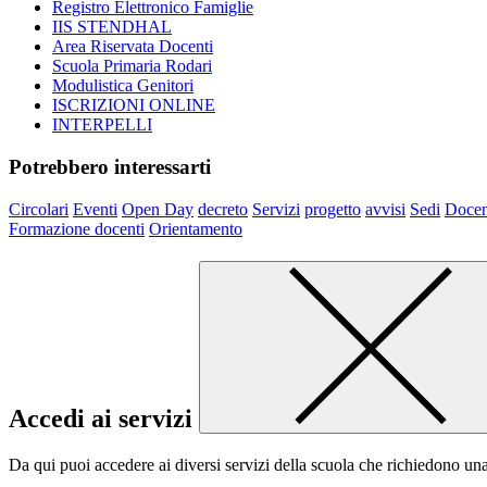
Registro Elettronico Famiglie
IIS STENDHAL
Area Riservata Docenti
Scuola Primaria Rodari
Modulistica Genitori
ISCRIZIONI ONLINE
INTERPELLI
Potrebbero interessarti
Circolari
Eventi
Open Day
decreto
Servizi
progetto
avvisi
Sedi
Docen
Formazione docenti
Orientamento
Accedi ai servizi
Da qui puoi accedere ai diversi servizi della scuola che richiedono un