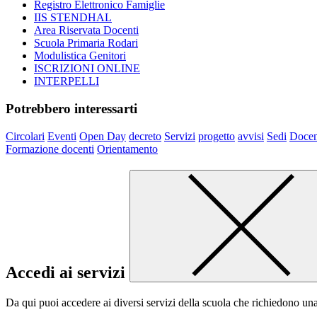
Registro Elettronico Famiglie
IIS STENDHAL
Area Riservata Docenti
Scuola Primaria Rodari
Modulistica Genitori
ISCRIZIONI ONLINE
INTERPELLI
Potrebbero interessarti
Circolari
Eventi
Open Day
decreto
Servizi
progetto
avvisi
Sedi
Docen
Formazione docenti
Orientamento
Accedi ai servizi
Da qui puoi accedere ai diversi servizi della scuola che richiedono un