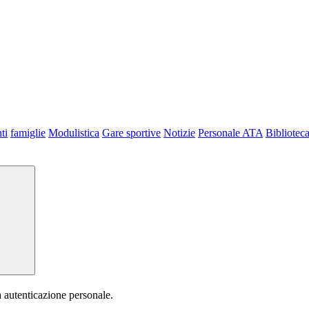
ti
famiglie
Modulistica
Gare sportive
Notizie
Personale ATA
Bibliotec
a autenticazione personale.