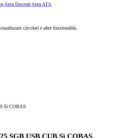
os
Area Docenti
Area ATA
isualizzare circolari e altre funzionalità.
UB Sì COBAS
 2025 SGB USB CUB Sì COBAS