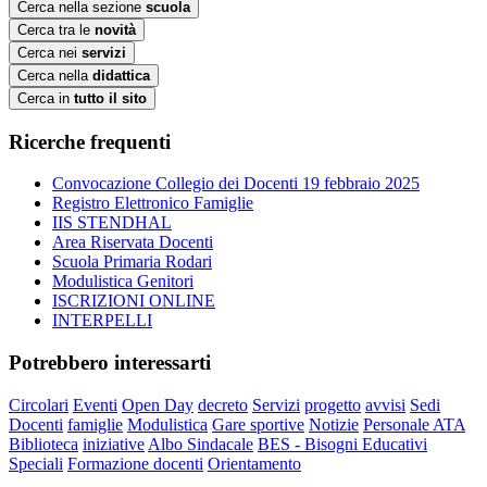
Cerca nella sezione
scuola
Cerca tra le
novità
Cerca nei
servizi
Cerca nella
didattica
Cerca in
tutto il sito
Ricerche frequenti
Convocazione Collegio dei Docenti 19 febbraio 2025
Registro Elettronico Famiglie
IIS STENDHAL
Area Riservata Docenti
Scuola Primaria Rodari
Modulistica Genitori
ISCRIZIONI ONLINE
INTERPELLI
Potrebbero interessarti
Circolari
Eventi
Open Day
decreto
Servizi
progetto
avvisi
Sedi
Docenti
famiglie
Modulistica
Gare sportive
Notizie
Personale ATA
Biblioteca
iniziative
Albo Sindacale
BES - Bisogni Educativi
Speciali
Formazione docenti
Orientamento