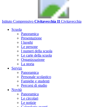
Istituto Comprensivo
Civitavecchia II
Civitavecchia
Scuola
Panoramica
Presentazione
I luoghi
Le persone
I numeri della scuola
Le carte della scuola
Organizzazione
La storia
Servizi
Panoramica
Personale scolastico
Famiglie e studenti
Percorsi di studio
Novità
Panoramica
Le circolari
Le notizie
Calendario eventi