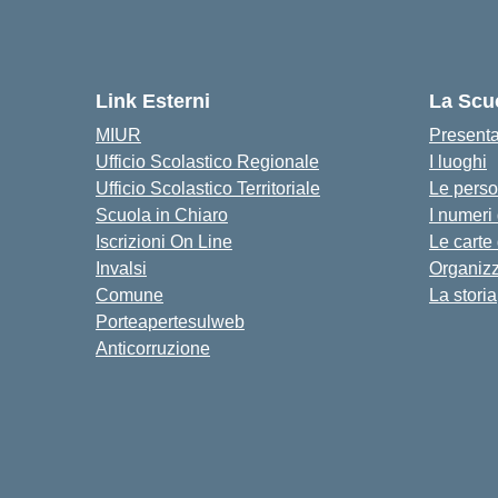
Link Esterni
La Scu
MIUR
Present
Ufficio Scolastico Regionale
I luoghi
Ufficio Scolastico Territoriale
Le pers
Scuola in Chiaro
I numeri
Iscrizioni On Line
Le carte
Invalsi
Organiz
Comune
La storia
Porteapertesulweb
Anticorruzione