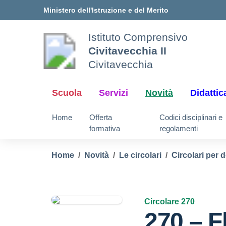
Vai ai contenuti
Vai al menu di navigazione
Vai al footer
Ministero dell'Istruzione e del Merito
Istituto Comprensivo
Civitavecchia II
Civitavecchia
Scuola
Servizi
Novità
Didattic
Home
Offerta
Codici disciplinari e
formativa
regolamenti
Home
Novità
Le circolari
Circolari per 
Circolare 270
270 – F