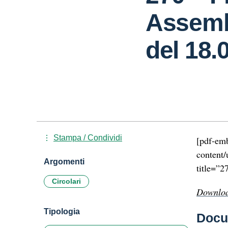
Assemb
del 18.
Stampa / Condividi
[pdf-emb
content/
Argomenti
title=”2
Circolari
Downlo
Tipologia
Docu