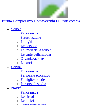
Istituto Comprensivo
Civitavecchia II
Civitavecchia
Scuola
Panoramica
Presentazione
I luoghi
Le persone
I numeri della scuola
Le carte della scuola
Organizzazione
La storia
Servizi
Panoramica
Personale scolastico
Famiglie e studenti
Percorsi di studio
Novità
Panoramica
Le circolari
Le notizie
Calendario eventi