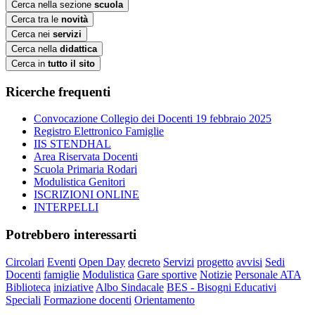
Cerca nella sezione
scuola
Cerca tra le
novità
Cerca nei
servizi
Cerca nella
didattica
Cerca in
tutto il sito
Ricerche frequenti
Convocazione Collegio dei Docenti 19 febbraio 2025
Registro Elettronico Famiglie
IIS STENDHAL
Area Riservata Docenti
Scuola Primaria Rodari
Modulistica Genitori
ISCRIZIONI ONLINE
INTERPELLI
Potrebbero interessarti
Circolari
Eventi
Open Day
decreto
Servizi
progetto
avvisi
Sedi
Docenti
famiglie
Modulistica
Gare sportive
Notizie
Personale ATA
Biblioteca
iniziative
Albo Sindacale
BES - Bisogni Educativi
Speciali
Formazione docenti
Orientamento