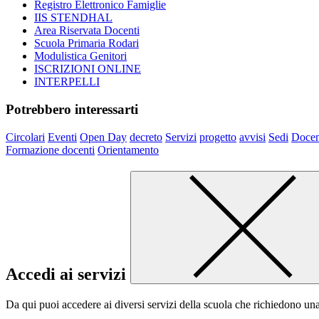
Registro Elettronico Famiglie
IIS STENDHAL
Area Riservata Docenti
Scuola Primaria Rodari
Modulistica Genitori
ISCRIZIONI ONLINE
INTERPELLI
Potrebbero interessarti
Circolari
Eventi
Open Day
decreto
Servizi
progetto
avvisi
Sedi
Docen
Formazione docenti
Orientamento
Accedi ai servizi
Da qui puoi accedere ai diversi servizi della scuola che richiedono un