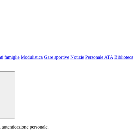
ti
famiglie
Modulistica
Gare sportive
Notizie
Personale ATA
Bibliotec
a autenticazione personale.