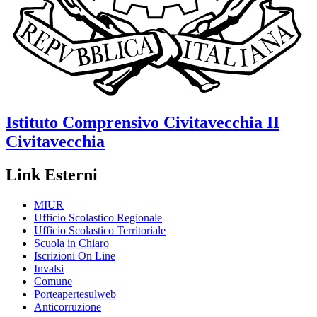
Istituto Comprensivo
Civitavecchia II
Civitavecchia
Link Esterni
MIUR
Ufficio Scolastico Regionale
Ufficio Scolastico Territoriale
Scuola in Chiaro
Iscrizioni On Line
Invalsi
Comune
Porteapertesulweb
Anticorruzione