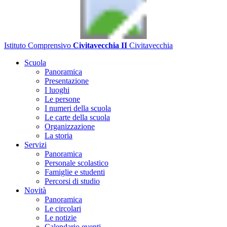
Istituto Comprensivo
Civitavecchia II
Civitavecchia
Scuola
Panoramica
Presentazione
I luoghi
Le persone
I numeri della scuola
Le carte della scuola
Organizzazione
La storia
Servizi
Panoramica
Personale scolastico
Famiglie e studenti
Percorsi di studio
Novità
Panoramica
Le circolari
Le notizie
Calendario eventi