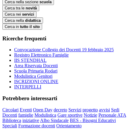
Cerca nella sezione
scuola
Cerca tra le
novità
Cerca nei
servizi
Cerca nella
didattica
Cerca in
tutto il sito
Ricerche frequenti
Convocazione Collegio dei Docenti 19 febbraio 2025
Registro Elettronico Famiglie
IIS STENDHAL
Area Riservata Docenti
Scuola Primaria Rodari
Modulistica Genitori
ISCRIZIONI ONLINE
INTERPELLI
Potrebbero interessarti
Circolari
Eventi
Open Day
decreto
Servizi
progetto
avvisi
Sedi
Docenti
famiglie
Modulistica
Gare sportive
Notizie
Personale ATA
Biblioteca
iniziative
Albo Sindacale
BES - Bisogni Educativi
Speciali
Formazione docenti
Orientamento