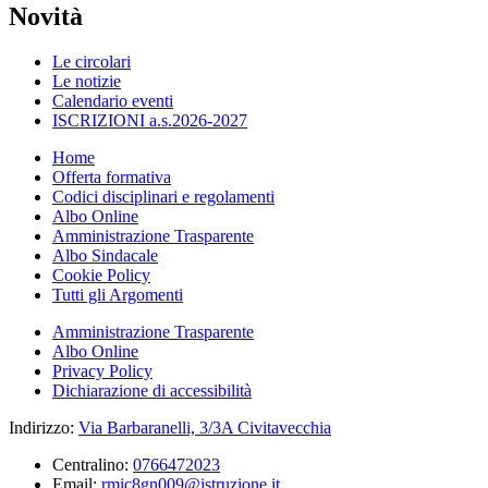
Novità
Le circolari
Le notizie
Calendario eventi
ISCRIZIONI a.s.2026-2027
Home
Offerta formativa
Codici disciplinari e regolamenti
Albo Online
Amministrazione Trasparente
Albo Sindacale
Cookie Policy
Tutti gli Argomenti
Amministrazione Trasparente
Albo Online
Privacy Policy
Dichiarazione di accessibilità
Indirizzo:
Via Barbaranelli, 3/3A Civitavecchia
Centralino:
0766472023
Email:
rmic8gn009@istruzione.it