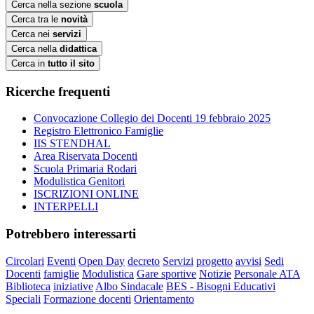
Cerca nella sezione
scuola
Cerca tra le
novità
Cerca nei
servizi
Cerca nella
didattica
Cerca in
tutto il sito
Ricerche frequenti
Convocazione Collegio dei Docenti 19 febbraio 2025
Registro Elettronico Famiglie
IIS STENDHAL
Area Riservata Docenti
Scuola Primaria Rodari
Modulistica Genitori
ISCRIZIONI ONLINE
INTERPELLI
Potrebbero interessarti
Circolari
Eventi
Open Day
decreto
Servizi
progetto
avvisi
Sedi
Docenti
famiglie
Modulistica
Gare sportive
Notizie
Personale ATA
Biblioteca
iniziative
Albo Sindacale
BES - Bisogni Educativi
Speciali
Formazione docenti
Orientamento