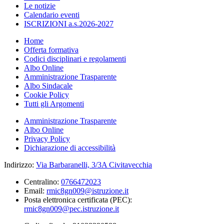
Le notizie
Calendario eventi
ISCRIZIONI a.s.2026-2027
Home
Offerta formativa
Codici disciplinari e regolamenti
Albo Online
Amministrazione Trasparente
Albo Sindacale
Cookie Policy
Tutti gli Argomenti
Amministrazione Trasparente
Albo Online
Privacy Policy
Dichiarazione di accessibilità
Indirizzo:
Via Barbaranelli, 3/3A Civitavecchia
Centralino:
0766472023
Email:
rmic8gn009@istruzione.it
Posta elettronica certificata (PEC):
rmic8gn009@pec.istruzione.it