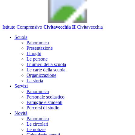
Istituto Comprensivo
Civitavecchia II
Civitavecchia
Scuola
Panoramica
Presentazione
I luoghi
Le persone
I numeri della scuola
Le carte della scuola
Organizzazione
La storia
Servizi
Panoramica
Personale scolastico
Famiglie e studenti
Percorsi di studio
Novità
Panoramica
Le circolari
Le notizie
Calendario eventi