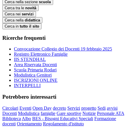
Cerca nella sezione
scuola
Cerca tra le
novità
Cerca nei
servizi
Cerca nella
didattica
Cerca in
tutto il sito
Ricerche frequenti
Convocazione Collegio dei Docenti 19 febbraio 2025
Registro Elettronico Famiglie
IIS STENDHAL
Area Riservata Docenti
Scuola Primaria Rodari
Modulistica Genitori
ISCRIZIONI ONLINE
INTERPELLI
Potrebbero interessarti
Circolari
Eventi
Open Day
decreto
Servizi
progetto
Sedi
avvisi
Docenti
Modulistica
famiglie
Gare sportive
Notizie
Personale ATA
Biblioteca
Albo
BES - Bisogni Educativi Speciali
Formazione
docenti
Orientamento
Regolamento d'istituto