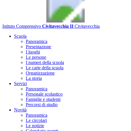
Istituto Comprensivo
Civitavecchia II
Civitavecchia
Scuola
Panoramica
Presentazione
I luoghi
Le persone
I numeri della scuola
Le carte della scuola
Organizzazione
La storia
Servizi
Panoramica
Personale scolastico
Famiglie e studenti
Percorsi di studio
Novità
Panoramica
Le circolari
Le notizie
Calendario eventi