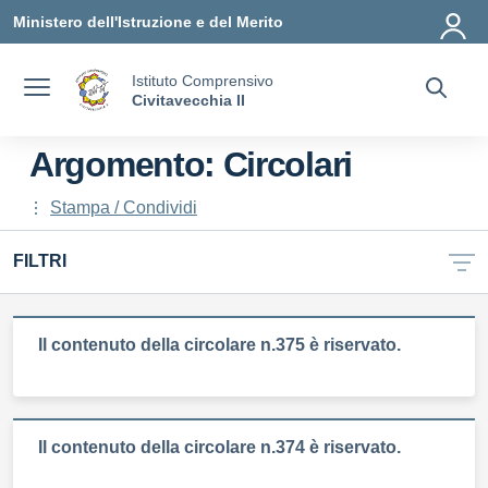
Vai ai contenuti
Vai al menu di navigazione
Vai al footer
Ministero dell'Istruzione e del Merito
Istituto Comprensivo
Civitavecchia II
Argomento: Circolari
Stampa / Condividi
FILTRI
Il contenuto della circolare n.375 è riservato.
Il contenuto della circolare n.374 è riservato.