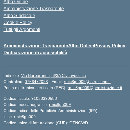
Albo Online
Amministrazione Trasparente
Albo Sindacale
Cookie Policy
Tutti gli Argomenti
Amministrazione Trasparente
Albo Online
Privacy Policy
Dichiarazione di accessibilità
Indirizzo:
Via Barbaranelli, 3/3A Civitavecchia
Centralino:
0766472023
Email:
rmic8gn009@istruzione.it
Posta elettronica certificata (PEC):
rmic8gn009@pec.istruzione.it
Codice fiscale: 91038390588
Codice meccanografico:
rmic8gn009
Codice Indice delle Pubbliche Amministrazioni (IPA):
istsc_rmic8gn009
Codice unico di fatturazione (CUF): OTNGWD