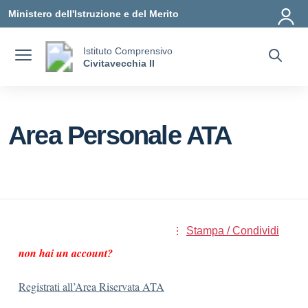
Vai ai contenuti
Vai al menu di navigazione
Vai al footer
Ministero dell'Istruzione e del Merito
Istituto Comprensivo
Civitavecchia II
Area Personale ATA
Stampa / Condividi
non hai un account?
Registrati all’Area Riservata ATA