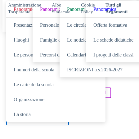
Amministrazione
Albo
Cookie
Tutti gli
Panoramica
Panoramica
Panoramica
Panoramica
Trasparente
Sindacale
Policy
Argomenti
Presentazione
Personale scolastico
Le circolari
Offerta formativa
I luoghi
Famiglie e studenti
Le notizie
Le schede didattiche
Cerca
Le persone
Percorsi di studio
Calendario eventi
I progetti delle classi
I numeri della scuola
ISCRIZIONI a.s.2026-2027
SCUOLA
Cerca nella sezione
Le carte della scuola
NOVITÀ
SERVIZI
Cerca tra le
Cerca nei
Organizzazione
DIDATTICA
Cerca nella
La storia
TUTTO IL SITO
Cerca in