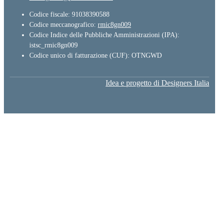
Codice fiscale: 91038390588
Codice meccanografico:
rmic8gn009
Codice Indice delle Pubbliche Amministrazioni (IPA):
istsc_rmic8gn009
Codice unico di fatturazione (CUF): OTNGWD
Idea e progetto di Designers Italia