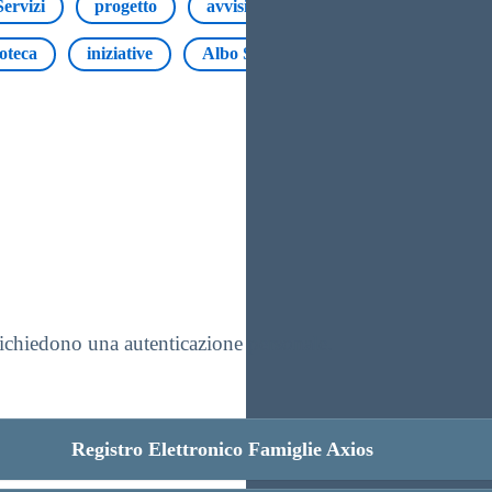
Servizi
progetto
avvisi
Sedi
Docenti
ioteca
iniziative
Albo Sindacale
BES - Bisogni Edu
 richiedono una autenticazione personale.
Registro Elettronico Famiglie Axios