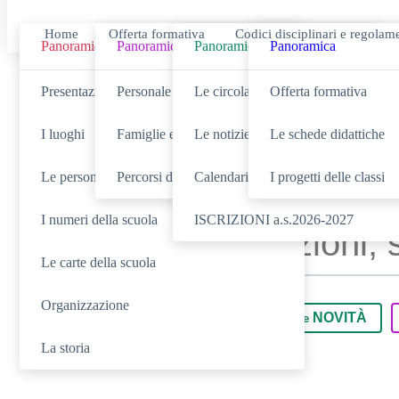
Home
Offerta formativa
Codici disciplinari e regolam
Panoramica
Panoramica
Panoramica
Panoramica
Presentazione
Personale scolastico
Le circolari
Offerta formativa
Cerca
I luoghi
Famiglie e studenti
Le notizie
Le schede didattiche
Le persone
Percorsi di studio
Calendario eventi
I progetti delle classi
I numeri della scuola
ISCRIZIONI a.s.2026-2027
Le carte della scuola
Organizzazione
SCUOLA
NOVITÀ
Cerca nella sezione
Cerca tra le
La storia