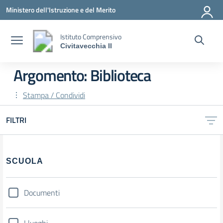
Vai ai contenuti
Vai al menu di navigazione
Vai al footer
Ministero dell'Istruzione e del Merito
Istituto Comprensivo
Civitavecchia II
Argomento: Biblioteca
Stampa / Condividi
FILTRI
SCUOLA
Documenti