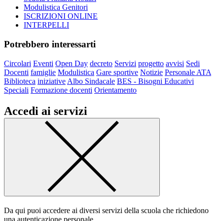
Modulistica Genitori
ISCRIZIONI ONLINE
INTERPELLI
Potrebbero interessarti
Circolari
Eventi
Open Day
decreto
Servizi
progetto
avvisi
Sedi
Docenti
famiglie
Modulistica
Gare sportive
Notizie
Personale ATA
Biblioteca
iniziative
Albo Sindacale
BES - Bisogni Educativi
Speciali
Formazione docenti
Orientamento
Accedi ai servizi
Da qui puoi accedere ai diversi servizi della scuola che richiedono
una autenticazione personale.