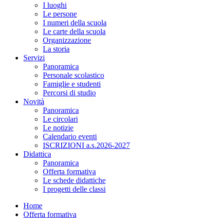
I luoghi
Le persone
I numeri della scuola
Le carte della scuola
Organizzazione
La storia
Servizi
Panoramica
Personale scolastico
Famiglie e studenti
Percorsi di studio
Novità
Panoramica
Le circolari
Le notizie
Calendario eventi
ISCRIZIONI a.s.2026-2027
Didattica
Panoramica
Offerta formativa
Le schede didattiche
I progetti delle classi
Home
Offerta formativa