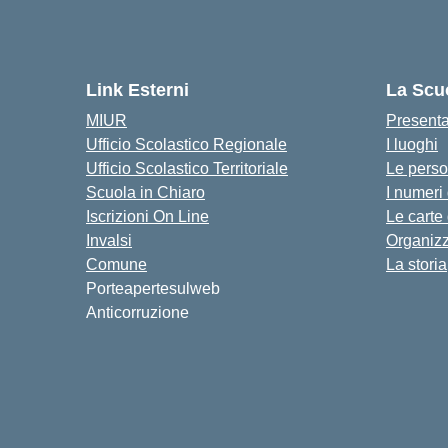
Link Esterni
La Scu
MIUR
Present
Ufficio Scolastico Regionale
I luoghi
Ufficio Scolastico Territoriale
Le pers
Scuola in Chiaro
I numeri
Iscrizioni On Line
Le carte
Invalsi
Organiz
Comune
La storia
Porteapertesulweb
Anticorruzione