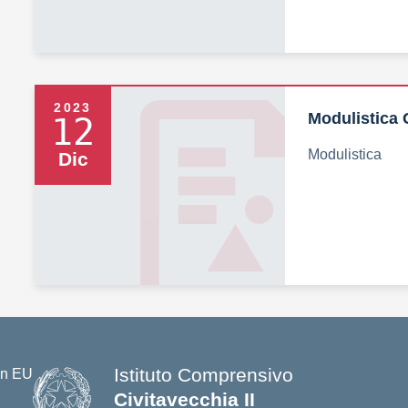
2023
Modulistica 
12
Modulistica
Dic
Istituto Comprensivo
Civitavecchia II