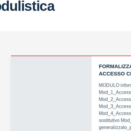
dulistica
FORMALIZZA
ACCESSO C
MODULO inform
Mod_1_Accesso
Mod_2_Accesso
Mod_3_Accesso
Mod_4_Accesso
sostitutivo Mo
generalizzato_p