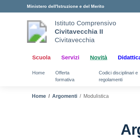
Vai ai contenuti
Vai al menu di navigazione
Vai al footer
Ministero dell'Istruzione e del Merito
Istituto Comprensivo
Civitavecchia II
Civitavecchia
Scuola
Servizi
Novità
Didattic
Home
Offerta
Codici disciplinari e
formativa
regolamenti
Home
Argomenti
Modulistica
Ar