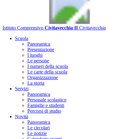
Istituto Comprensivo
Civitavecchia II
Civitavecchia
Scuola
Panoramica
Presentazione
I luoghi
Le persone
I numeri della scuola
Le carte della scuola
Organizzazione
La storia
Servizi
Panoramica
Personale scolastico
Famiglie e studenti
Percorsi di studio
Novità
Panoramica
Le circolari
Le notizie
Calendario eventi