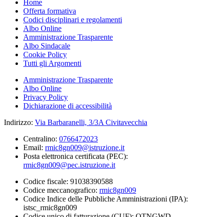
Home
Offerta formativa
Codici disciplinari e regolamenti
Albo Online
Amministrazione Trasparente
Albo Sindacale
Cookie Policy
Tutti gli Argomenti
Amministrazione Trasparente
Albo Online
Privacy Policy
Dichiarazione di accessibilità
Indirizzo:
Via Barbaranelli, 3/3A Civitavecchia
Centralino:
0766472023
Email:
rmic8gn009@istruzione.it
Posta elettronica certificata (PEC):
rmic8gn009@pec.istruzione.it
Codice fiscale: 91038390588
Codice meccanografico:
rmic8gn009
Codice Indice delle Pubbliche Amministrazioni (IPA):
istsc_rmic8gn009
Codice unico di fatturazione (CUF): OTNGWD