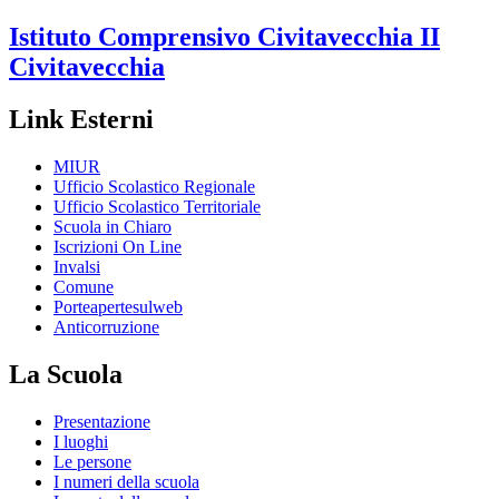
Istituto Comprensivo
Civitavecchia II
Civitavecchia
Link Esterni
MIUR
Ufficio Scolastico Regionale
Ufficio Scolastico Territoriale
Scuola in Chiaro
Iscrizioni On Line
Invalsi
Comune
Porteapertesulweb
Anticorruzione
La Scuola
Presentazione
I luoghi
Le persone
I numeri della scuola