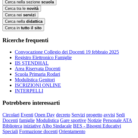
Cerca nella sezione
scuola
Cerca tra le
novità
Cerca nei
servizi
Cerca nella
didattica
Cerca in
tutto il sito
Ricerche frequenti
Convocazione Collegio dei Docenti 19 febbraio 2025
Registro Elettronico Famiglie
IIS STENDHAL
Area Riservata Docenti
Scuola Primaria Rodari
Modulistica Genitori
ISCRIZIONI ONLINE
INTERPELLI
Potrebbero interessarti
Circolari
Eventi
Open Day
decreto
Servizi
progetto
avvisi
Sedi
Docenti
famiglie
Modulistica
Gare sportive
Notizie
Personale ATA
Biblioteca
iniziative
Albo Sindacale
BES - Bisogni Educativi
Speciali
Formazione docenti
Orientamento