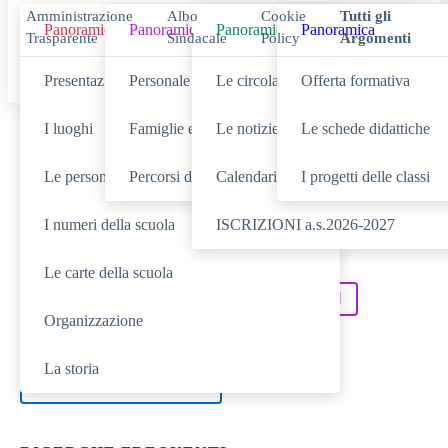
Amministrazione
Albo
Cookie
Tutti gli
Panoramica
Panoramica
Panoramica
Panoramica
Trasparente
Sindacale
Policy
Argomenti
Presentazione
Personale scolastico
Le circolari
Offerta formativa
I luoghi
Famiglie e studenti
Le notizie
Le schede didattiche
Cerca
Le persone
Percorsi di studio
Calendario eventi
I progetti delle classi
I numeri della scuola
ISCRIZIONI a.s.2026-2027
SCUOLA
Cerca nella sezione
Le carte della scuola
NOVITÀ
SERVIZI
Cerca tra le
Cerca nei
Organizzazione
DIDATTICA
Cerca nella
La storia
TUTTO IL SITO
Cerca in