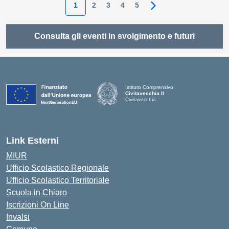
1
2
3
4
5
Pagina successiva
Consulta gli eventi in svolgimento e futuri
Istituto Comprensivo
Civitavecchia II
Civitavecchia
Link Esterni
MIUR
Ufficio Scolastico Regionale
Ufficio Scolastico Territoriale
Scuola in Chiaro
Iscrizioni On Line
Invalsi