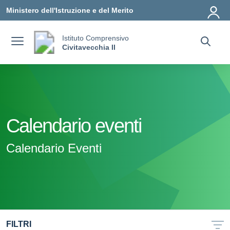
Vai ai contenuti
Vai al menu di navigazione
Vai al footer
Ministero dell'Istruzione e del Merito
Istituto Comprensivo
Civitavecchia II
Calendario eventi
Calendario Eventi
FILTRI