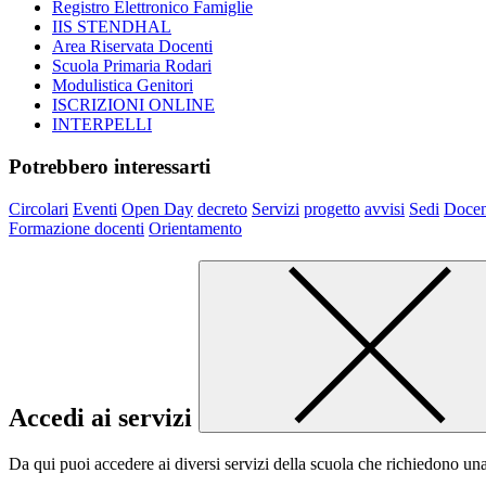
Registro Elettronico Famiglie
IIS STENDHAL
Area Riservata Docenti
Scuola Primaria Rodari
Modulistica Genitori
ISCRIZIONI ONLINE
INTERPELLI
Potrebbero interessarti
Circolari
Eventi
Open Day
decreto
Servizi
progetto
avvisi
Sedi
Docen
Formazione docenti
Orientamento
Accedi ai servizi
Da qui puoi accedere ai diversi servizi della scuola che richiedono un