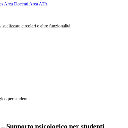
os
Area Docenti
Area ATA
isualizzare circolari e altre funzionalità.
ico per studenti
 – Supporto psicologico per studenti