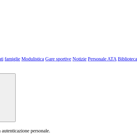
ti
famiglie
Modulistica
Gare sportive
Notizie
Personale ATA
Bibliotec
a autenticazione personale.