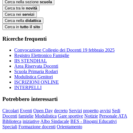
Cerca nella sezione
scuola
Cerca tra le
novità
Cerca nei
servizi
Cerca nella
didattica
Cerca in
tutto il sito
Ricerche frequenti
Convocazione Collegio dei Docenti 19 febbraio 2025
Registro Elettronico Famiglie
IIS STENDHAL
Area Riservata Docenti
Scuola Primaria Rodari
Modulistica Genitori
ISCRIZIONI ONLINE
INTERPELLI
Potrebbero interessarti
Circolari
Eventi
Open Day
decreto
Servizi
progetto
avvisi
Sedi
Docenti
famiglie
Modulistica
Gare sportive
Notizie
Personale ATA
Biblioteca
iniziative
Albo Sindacale
BES - Bisogni Educativi
Speciali
Formazione docenti
Orientamento