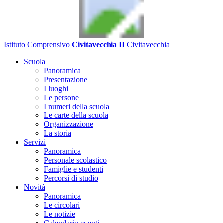
Istituto Comprensivo
Civitavecchia II
Civitavecchia
Scuola
Panoramica
Presentazione
I luoghi
Le persone
I numeri della scuola
Le carte della scuola
Organizzazione
La storia
Servizi
Panoramica
Personale scolastico
Famiglie e studenti
Percorsi di studio
Novità
Panoramica
Le circolari
Le notizie
Calendario eventi