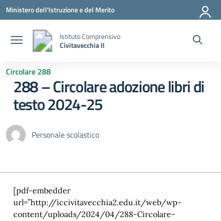
Vai ai contenuti
Vai al menu di navigazione
Vai al footer
Ministero dell'Istruzione e del Merito
Istituto Comprensivo
Civitavecchia II
Circolare 288
288 – Circolare adozione libri di
testo 2024-25
Personale scolastico
[pdf-embedder
url=”http://iccivitavecchia2.edu.it/web/wp-
content/uploads/2024/04/288-Circolare-