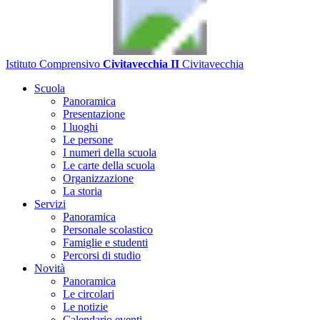
Istituto Comprensivo
Civitavecchia II
Civitavecchia
Scuola
Panoramica
Presentazione
I luoghi
Le persone
I numeri della scuola
Le carte della scuola
Organizzazione
La storia
Servizi
Panoramica
Personale scolastico
Famiglie e studenti
Percorsi di studio
Novità
Panoramica
Le circolari
Le notizie
Calendario eventi