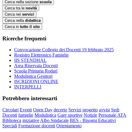
Cerca nella sezione
scuola
Cerca tra le
novità
Cerca nei
servizi
Cerca nella
didattica
Cerca in
tutto il sito
Ricerche frequenti
Convocazione Collegio dei Docenti 19 febbraio 2025
Registro Elettronico Famiglie
IIS STENDHAL
Area Riservata Docenti
Scuola Primaria Rodari
Modulistica Genitori
ISCRIZIONI ONLINE
INTERPELLI
Potrebbero interessarti
Circolari
Eventi
Open Day
decreto
Servizi
progetto
avvisi
Sedi
Docenti
famiglie
Modulistica
Gare sportive
Notizie
Personale ATA
Biblioteca
iniziative
Albo Sindacale
BES - Bisogni Educativi
Speciali
Formazione docenti
Orientamento