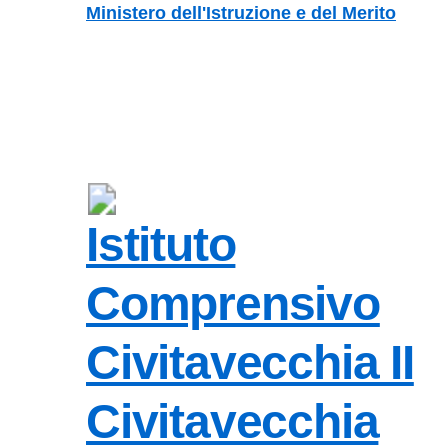
Vai ai contenuti
Vai al menu di navigazione
Vai al footer
Ministero dell'Istruzione e del Merito
Istituto
Comprensivo
Civitavecchia II
Civitavecchia