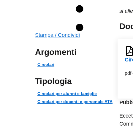
si all
Do
Stampa / Condividi
Argomenti
Cir
Circolari
pdf 
Tipologia
Circolari per alunni e famiglie
Circolari per docenti e personale ATA
Pubbl
Eccet
Commo