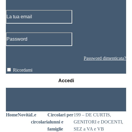
Password dimenticata?
Ricordami
Accedi
Home
Novità
Le
Circolari per
199 – DE CURTIS,
circolari
alunni e
GENITORI e DOCENTI,
famiglie
SEZ a VA e VB