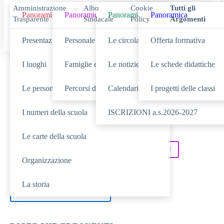
Amministrazione
Albo
Cookie
Tutti gli
Panoramica
Panoramica
Panoramica
Panoramica
Trasparente
Sindacale
Policy
Argomenti
Presentazione
Personale scolastico
Le circolari
Offerta formativa
I luoghi
Famiglie e studenti
Le notizie
Le schede didattiche
Cerca
Le persone
Percorsi di studio
Calendario eventi
I progetti delle classi
I numeri della scuola
ISCRIZIONI a.s.2026-2027
SCUOLA
Cerca nella sezione
Le carte della scuola
NOVITÀ
SERVIZI
Cerca tra le
Cerca nei
Organizzazione
DIDATTICA
Cerca nella
La storia
TUTTO IL SITO
Cerca in