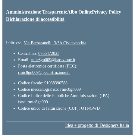
Amministrazione Trasparente
Albo Online
Privacy Policy
Dichiarazione di accessibilità
Indirizzo:
Via Barbaranelli, 3/3A Civitavecchia
Centralino:
0766472023
Email:
rmic8gn009@istruzione.it
Posta elettronica certificata (PEC):
rmic8gn009@pec.istruzione.it
Codice fiscale: 91038390588
Codice meccanografico:
rmic8gn009
Codice Indice delle Pubbliche Amministrazioni (IPA):
istsc_rmic8gn009
Codice unico di fatturazione (CUF): OTNGWD
Idea e progetto di Designers Italia