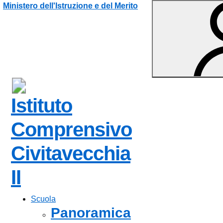
Vai ai contenuti
Vai al menu di navigazione
Vai al footer
Ministero dell'Istruzione e del Merito
Istituto
Comprensivo
Civitavecchia
II
Scuola
Panoramica