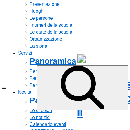
Presentazione
I luoghi
Le persone
I numeri della scuola
Le carte della scuola
Organizzazione
La storia
Servizi
Panoramica
Istituto
Personale scolastico
Famiglie e studenti
Comprens
Percorsi di studio
Novità
Civitavec
Panoramica
II
Le circolari
Le notizie
Calendario eventi