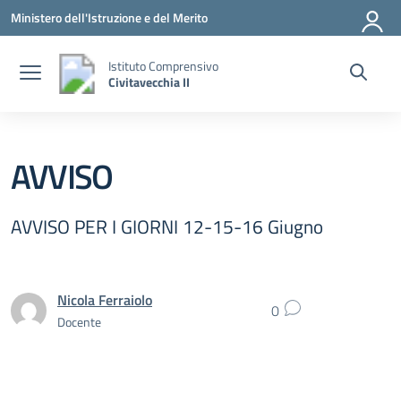
Vai ai contenuti
Vai al menu di navigazione
Vai al footer
Ministero dell'Istruzione e del Merito
Istituto Comprensivo
Civitavecchia II
AVVISO
AVVISO PER I GIORNI 12-15-16 Giugno
Nicola Ferraiolo
0
Docente