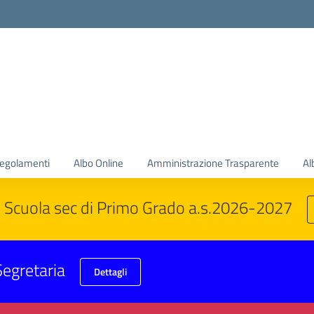
 regolamenti
Albo Online
Amministrazione Trasparente
Al
 Scuola sec di Primo Grado a.s.2026-2027
 Segretaria
Dettagli